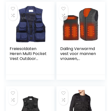
Freiesoldaten
Dailing Verwarmd
Heren Multi Pocket
vest voor mannen
Vest Outdoor
vrouwen,
Vissen Camping
elektrische
Outwear Ademend
verwarmde jas
Mesh Casual Vest
USB opladen
wasbare warmte
jas verwarmde
kleding met 3
niveaus warmte-
instellingen voor
skiën wandelen