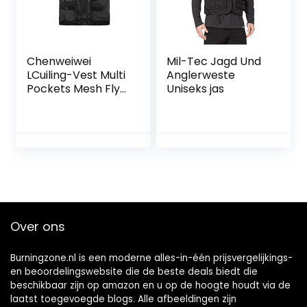
Chenweiwei
Mil-Tec Jagd Und
LCuiling-Vest Multi
Anglerweste
Pockets Mesh Fly
Uniseks jas
Fishing Vest
Lichtgewicht
Sneldrogend
Camping
Vest,Reizen
Fotografie Werk
Jassen Gift voor
Mannen Vrouwen
Over ons
Burningzone.nl is een moderne alles-in-één prijsvergelijkings-
en beoordelingswebsite die de beste deals biedt die
beschikbaar zijn op amazon en u op de hoogte houdt via de
laatst toegevoegde blogs. Alle afbeeldingen zijn