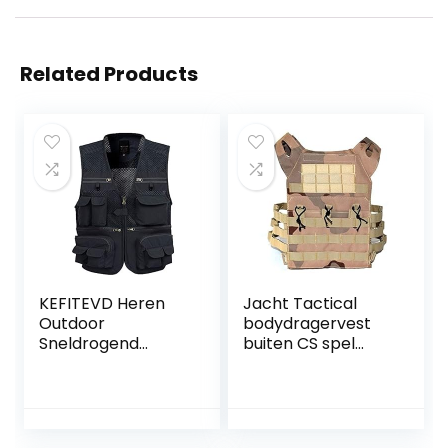
Related Products
KEFITEVD Heren
Jacht Tactical
Outdoor
bodydragervest
Sneldrogend
buiten CS spel
Visvest Ademend
paintball vest
Fotografie Vesten
militaire uitrusting
Camping Jacht
Vest met 16
Zakken