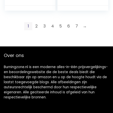
Sweatshirt Tokyo
Ghoul Kaneki Ken
Masker Print
Kostuum Jas Voor
Heren Kids
1
2
3
4
5
6
7
→
Over ons
Burningzone.nl is een moderne alles-in-één prijsvergelijkings-
en beoordelingswebsite die de beste deals biedt die
beschikbaar zijn op amazon en u op de hoogte houdt via de
laatst toegevoegde blogs. Alle afbeeldingen zijn
auteursrechtelijk beschermd door hun respectievelijke
eigenaren. Alle geciteerde inhoud is afgeleid van hun
respectievelijke bronnen.