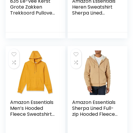
835 Ee-vee Kerst
Amazon Essentials
Grote Zakken
Heren Sweatshirt
Trekkoord Pullover
Sherpa Lined
Hoodie Polyester
Pullover Hoodie
Sweatshirt 3D
Sweatshirt
Gedrukt voor
Heren
Amazon Essentials
Amazon Essentials
Men’s Hooded
Sherpa Lined Full-
Fleece Sweatshirt
zip Hooded Fleece
Heren Sweatshirt
Sweatshirt heren
Sweatshirt