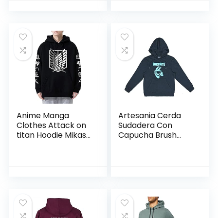
Anime Manga
Artesania Cerda
Clothes Attack on
Sudadera Con
titan Hoodie Mikasa
Capucha Brush
Levi Pullover
Fleece Fortnite
Japanese Anime
heren Sweatshirt
Merch Cosplay
met capuchon