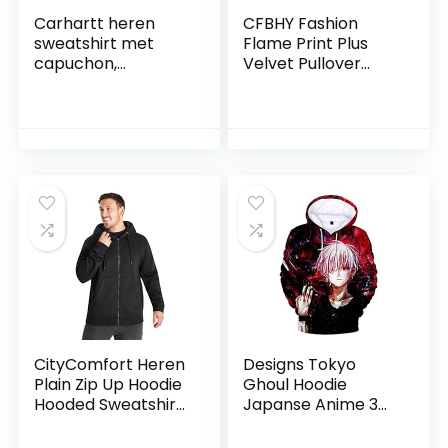
Carhartt heren
CFBHY Fashion
sweatshirt met
Flame Print Plus
capuchon,
Velvet Pullover
middelzwaar, lange
Hoodie voor
mouwen, met logo,
Mannen / Vrouwen
K288
M L XL 2XL
CityComfort Heren
Designs Tokyo
Plain Zip Up Hoodie
Ghoul Hoodie
Hooded Sweatshirt
Japanse Anime 3D
Ritssluiting Pullover
Printing Kaneki Ken
Pullover Cool