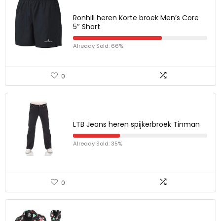
Ronhill heren Korte broek Men’s Core
5″ Short
Already Sold: 66%
0
LTB Jeans heren spijkerbroek Tinman
Already Sold: 35%
0