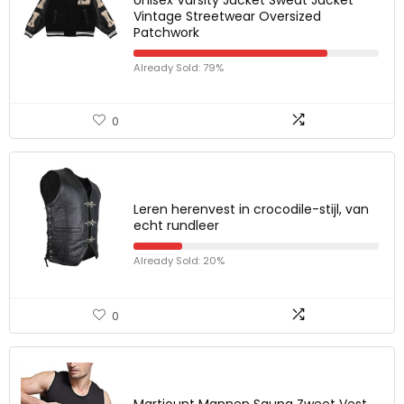
Vintage Streetwear Oversized
Patchwork
Already Sold: 79%
0
Leren herenvest in crocodile-stijl, van
echt rundleer
Already Sold: 20%
0
Martiount Mannen Sauna Zweet Vest