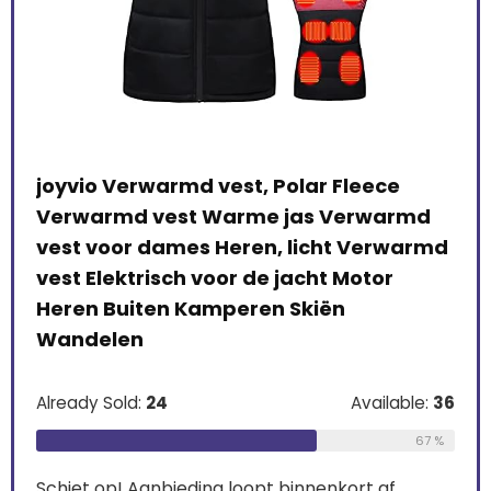
t,
joyvio Verwarmd vest, Polar Fleece
Mar
kken
Verwarmd vest Warme jas Verwarmd
Bod
vest voor dames Heren, licht Verwarmd
Tai
vest Elektrisch voor de jacht Motor
Shi
Heren Buiten Kamperen Skiën
Wandelen
Alre
le:
31
Already Sold:
24
Available:
36
Schi
68 %
67 %
0
Schiet op! Aanbieding loopt binnenkort af