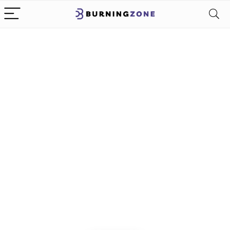
Alleen het
beste voor
mannelijke
kleding
We vinden elke dag de
beste deals op Amazon