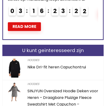
0
3
1
6
2
3
2
0
R
1
READ MORE
U kunt geïnteresseerd zijn
HOODIES
Nike Dri-fit heren Capuchontrui
HOODIES
SINJYUN Oversized Hoodie Deken voor
Heren – Draagbare Pluizige Fleece
Sweatshirt Met Capuchon –