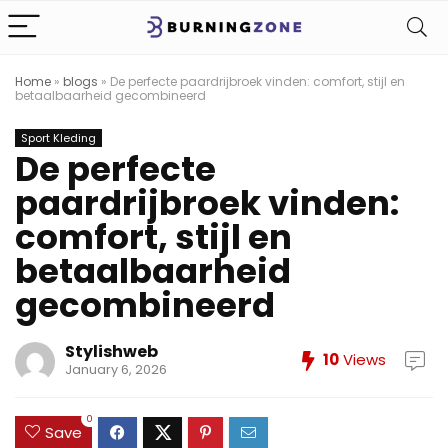
Home
»
blogs
»
De perfecte paardrijbroek vinden: comfort, stijl en
betaalbaarheid gecombineerd
Sport Kleding
De perfecte
paardrijbroek vinden:
comfort, stijl en
betaalbaarheid
gecombineerd
Stylishweb
10
Views
January 6, 2026
0
Save