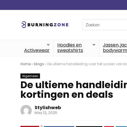
Search
for:
Hoodies en
Jassen, ja
Activewear
sweatshirts
bodywarm
Home
»
blogs
»
De ultieme handleiding voor het scoren van k
Algemeen
De ultieme handleidi
kortingen en deals
Stylishweb
May 12, 2025
0