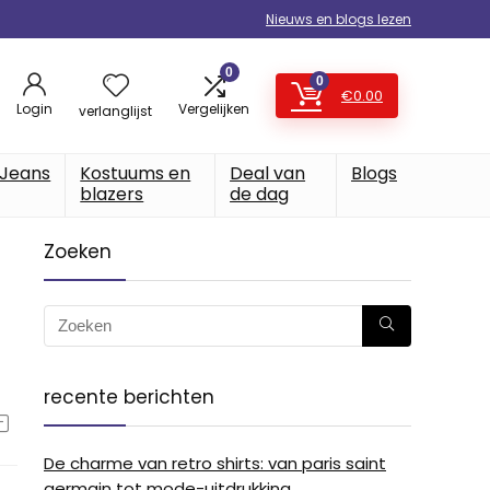
Nieuws en blogs lezen
0
0
€
0.00
Login
Vergelijken
verlanglijst
Jeans
Kostuums en
Deal van
Blogs
blazers
de dag
Zoeken
recente berichten
De charme van retro shirts: van paris saint
germain tot mode-uitdrukking