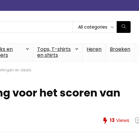
All categories
cks en
Tops, T-shirts
Heren
Broeken
ers
en shirts
ortingen en deals
ng voor het scoren van
13
Views