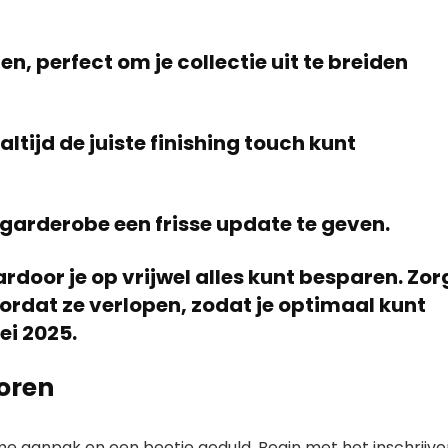
n, perfect om je collectie uit te breiden
ltijd de juiste finishing touch kunt
 garderobe een frisse update te geven.
rdoor je op vrijwel alles kunt besparen. Zor
ordat ze verlopen, zodat je optimaal kunt
ei 2025.
coren
me aanpak en een beetje geduld. Begin met het inschrijve