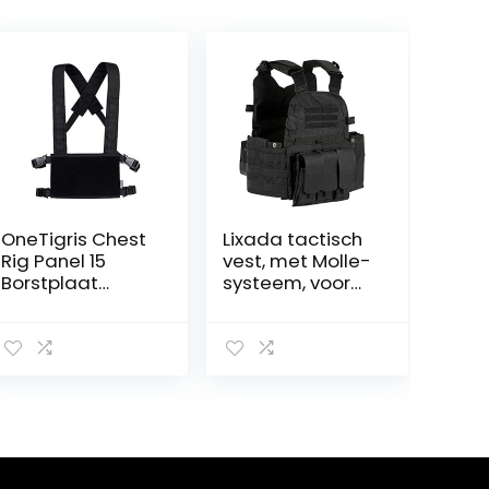
OneTigris Chest
Lixada tactisch
Rig Panel 15
vest, met Molle-
Borstplaat
systeem, voor
Tactisch
kamperen,
Modulair Vest
wandelen,
Platform |
versterkt Oxford
Herbruikbare
geweven textiel
Verpakking
(600D)