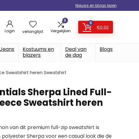
Nieuws en blogs lezen
0
0
€
0.00
Login
Vergelijken
verlanglijst
Jeans
Kostuums en
Deal van
Blogs
blazers
de dag
ce Sweatshirt heren Sweatshirt
tials Sherpa Lined Full-
leece Sweatshirt heren
n van dit premium full-zip sweatshirt is
polyester Sherpa voor een casual look die de