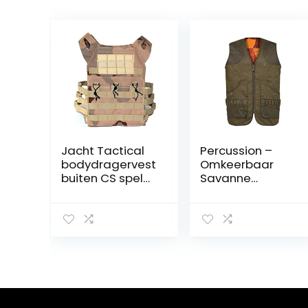
Jacht Tactical
Percussion –
bodydragervest
Omkeerbaar
buiten CS spel
Savanne
paintball vest
jachtvest
militaire
Ghostcamo
uitrusting
Blaze & Black
Percussion-S