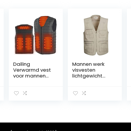
Dailing
Mannen werk
Verwarmd vest
visvesten
voor mannen
lichtgewicht
vrouwen,
safari reizen
elektrische
jacht vest met
verwarmde jas
meerdere
USB opladen
zakken
wasbare
warmte jas
verwarmde
kleding met 3
niveaus