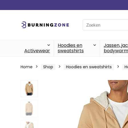
Search
for:
Hoodies en
Jassen, ja
Activewear
sweatshirts
bodywarm
Home
Shop
Hoodies en sweatshirts
H