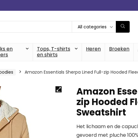
All categories
cks en
Tops, T-shirts
Heren
Broeken
ers
en shirts
oodies
Amazon Essentials Sherpa Lined Full-zip Hooded Flee
Amazon Essen
zip Hooded F
Sweatshirt
Het lichaam en de capucho
gevoerd met pluche 100% 