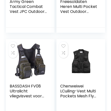
Army Green
Freiesoldaten
Tactical Combat
Heren Multi Pocket
Vest JPC Outdoor
Vest Outdoor
Jacht Wargame
Vissen Camping
Paintball
Outwear Ademend
Beschermende
Mesh Casual Vest
Plaat Carrier Vest
Airsoft Vest
BASSDASH FV08
Chenweiwei
Ultralicht
LCuiling-Vest Multi
vliegvisvest voor
Pockets Mesh Fly
dames en heren,
Fishing Vest
eenheidsmaat
Lichtgewicht
Sneldrogend