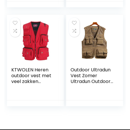
Camping
Vest,Reizen
Fotografie Werk
Jassen Gift voor
Mannen Vrouwen
KTWOLEN Heren
Outdoor Ultradun
outdoor vest met
Vest Zomer
veel zakken
Ultradun Outdoor
Katoenen
Heren Vest Groot
Vissersvest Safari
Maat Mouwloos
vest Mouwloze jas
Vest Multi-Pocket
Vrijetijdsvest
Vest Sneldrogend
Vest
Gereedschapsjas
Vier Kleuren (Kleur:
Kaki, Maat: 4XL)