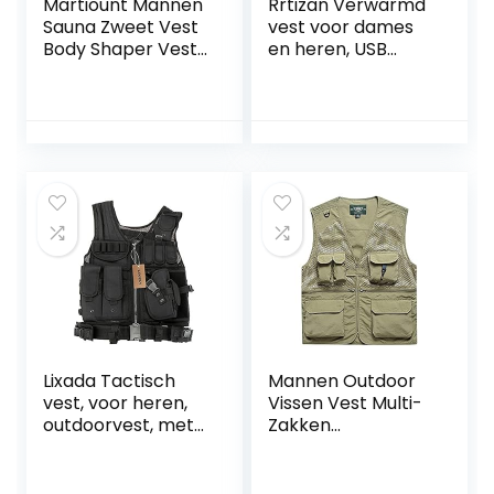
Martiount Mannen
Rrtizan Verwarmd
Sauna Zweet Vest
vest voor dames
Body Shaper Vest
en heren, USB
Hot Neopreen
elektrische
Corset Taille
verwarming
Trainer Top
vesten, 3
Shapewear
temperatuurnivea
Afslanken Shirt
us elektrisch
Workout Pak voor
verwarmd jasje,
gewichtsverlies
maat verstelbaar,
wasbaar, winter
warm vest jassen
voor jacht,
outdoor, camping
Lixada Tactisch
Mannen Outdoor
vest, voor heren,
Vissen Vest Multi-
outdoorvest, met
Zakken
zakken, voor jagen,
Sneldrogende
vissen, kamperen
Casual Cargo Jas
Ademend