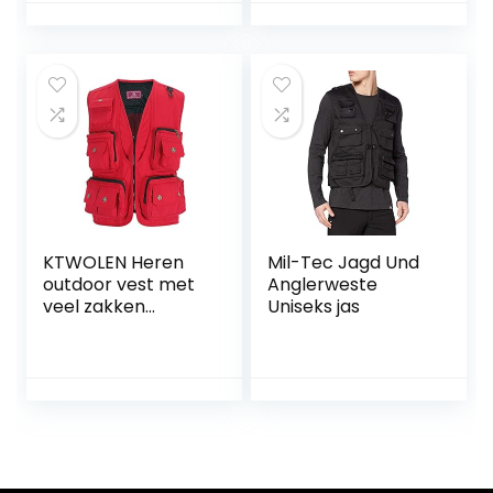
Fotografie Gilet
Camping Jacht
Vest
KTWOLEN Heren
Mil-Tec Jagd Und
outdoor vest met
Anglerweste
veel zakken
Uniseks jas
Katoenen
Vissersvest Safari
vest Mouwloze jas
Vrijetijdsvest