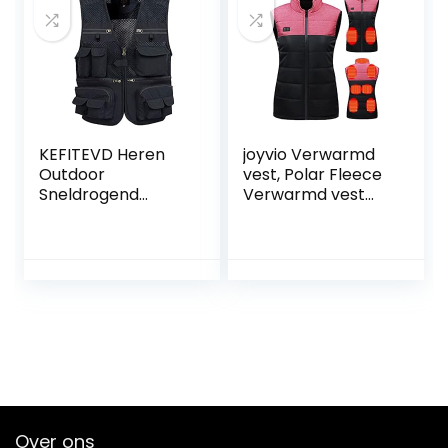
Mannen Vrouwen
voor wandelingen
KEFITEVD Heren
joyvio Verwarmd
Outdoor
vest, Polar Fleece
Sneldrogend
Verwarmd vest
Visvest Ademend
Warme jas
Fotografie Vesten
Verwarmd vest
Camping Jacht
voor dames Heren,
Vest met 16
licht Verwarmd
Zakken
vest Elektrisch
voor de jacht
Motor Heren
Buiten Kamperen
Skiën Wandelen
Over ons