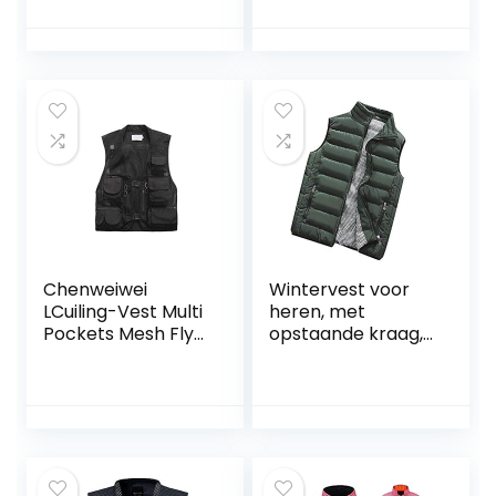
Casual Cargo Jas
vissen, kamperen
Ademend
Fotografie Gilet
Camping Jacht
Vest
Chenweiwei
Wintervest voor
LCuiling-Vest Multi
heren, met
Pockets Mesh Fly
opstaande kraag,
Fishing Vest
steekzakken,
Lichtgewicht
gewatteerd vest,
Sneldrogend
bodywarmer, licht
Camping
gewicht,
Vest,Reizen
buffervest, warm,
Fotografie Werk
winddicht,
Jassen Gift voor
mouwloos jack