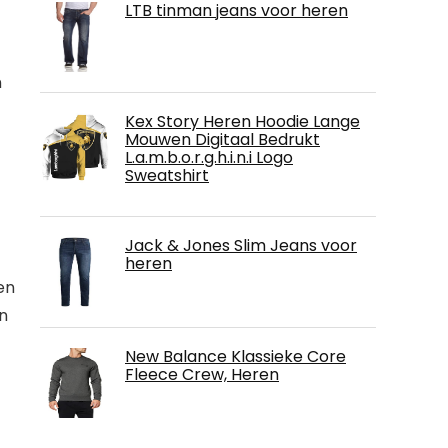
LTB tinman jeans voor heren
n
Kex Story Heren Hoodie Lange
Mouwen Digitaal Bedrukt
L.a.m.b.o.r.g.h.i.n.i Logo
Sweatshirt
Jack & Jones Slim Jeans voor
heren
en
en
New Balance Klassieke Core
Fleece Crew, Heren