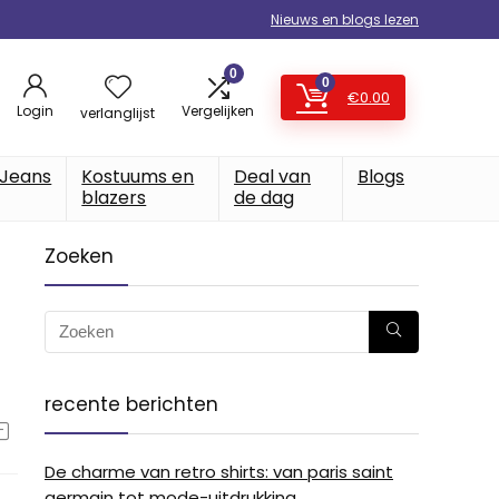
Nieuws en blogs lezen
0
0
€
0.00
Login
Vergelijken
verlanglijst
Jeans
Kostuums en
Deal van
Blogs
blazers
de dag
Zoeken
recente berichten
De charme van retro shirts: van paris saint
germain tot mode-uitdrukking