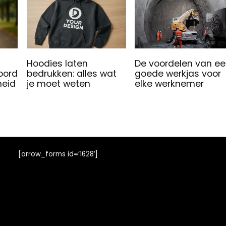
Hoodies laten
De voordelen van e
woord
bedrukken: alles wat
goede werkjas voor
heid
je moet weten
elke werknemer
[arrow_forms id=’1628′]