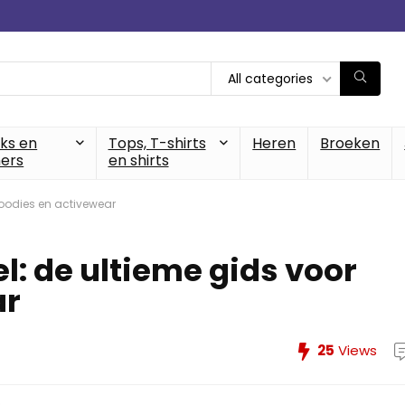
All categories
cks en
Tops, T-shirts
Heren
Broeken
ers
en shirts
hoodies en activewear
el: de ultieme gids voor
ar
25
Views