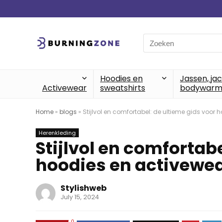
Search
for:
Hoodies en
Jassen, ja
Activewear
sweatshirts
bodywarm
Home
»
blogs
»
Stijlvol en comfortabel: de ultieme gids voor 
Herenkleding
Stijlvol en comfortab
hoodies en activewe
Stylishweb
July 15, 2024
0