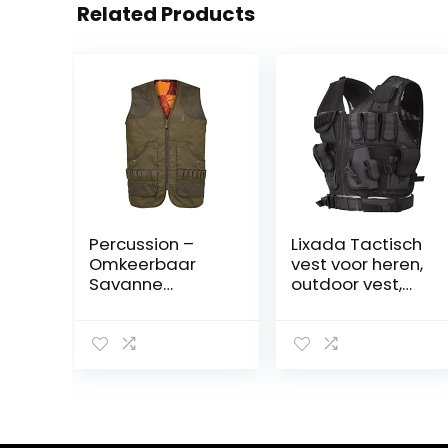
Related Products
Percussion –
Lixada Tactisch
Omkeerbaar
vest voor heren,
Savanne
outdoor vest,
jachtvest
multifunctioneel,
Ghostcamo
ademend vest,
Blaze & Black
snelle
Percussion-S
demontage, CS
veldbeschermin
gsvest