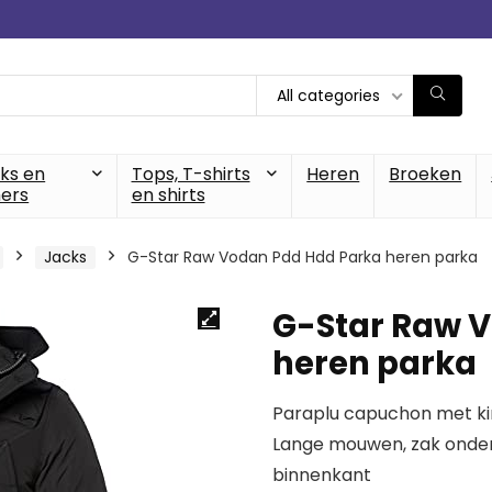
All categories
cks en
Tops, T-shirts
Heren
Broeken
ers
en shirts
Jacks
G-Star Raw Vodan Pdd Hdd Parka heren parka
G-Star Raw 
heren parka
Paraplu capuchon met ki
Lange mouwen, zak onder
binnenkant