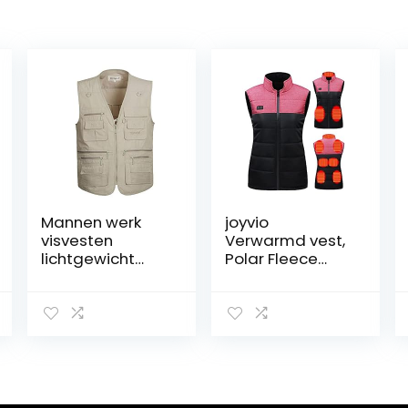
Mannen werk
joyvio
visvesten
Verwarmd vest,
lichtgewicht
Polar Fleece
safari reizen
Verwarmd vest
jacht vest met
Warme jas
meerdere
Verwarmd vest
zakken
voor dames
Heren, licht
Verwarmd vest
Elektrisch voor
de jacht Motor