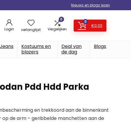
Nieuws en blogs lezen
0
0
€
0.00
Login
Vergelijken
verlanglijst
Jeans
Kostuums en
Deal van
Blogs
blazers
de dag
Vodan Pdd Hdd Parka
nbescherming en trekkoord aan de binnenkant
 op de arm – geribbelde manchetten aan de