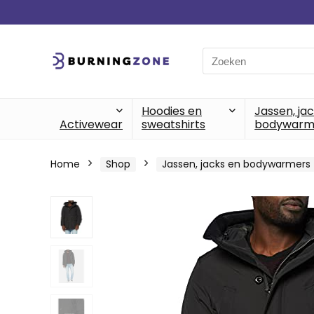
Search
for:
Hoodies en
Jassen, ja
Activewear
sweatshirts
bodywarm
Home
Shop
Jassen, jacks en bodywarmers