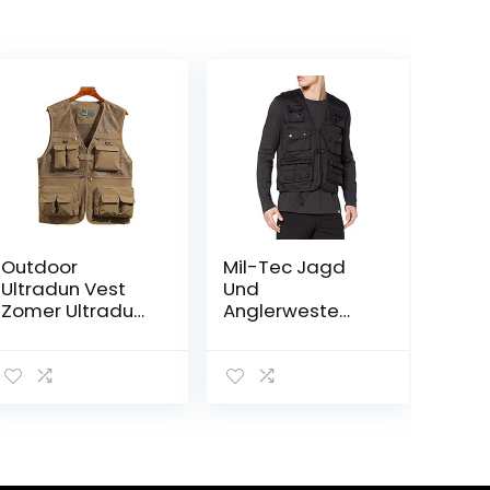
Outdoor
Mil-Tec Jagd
Ultradun Vest
Und
Zomer Ultradun
Anglerweste
Outdoor Heren
Uniseks jas
Vest Groot Maat
Mouwloos Vest
Multi-Pocket
Vest
Sneldrogend
Vest
Gereedschapsj