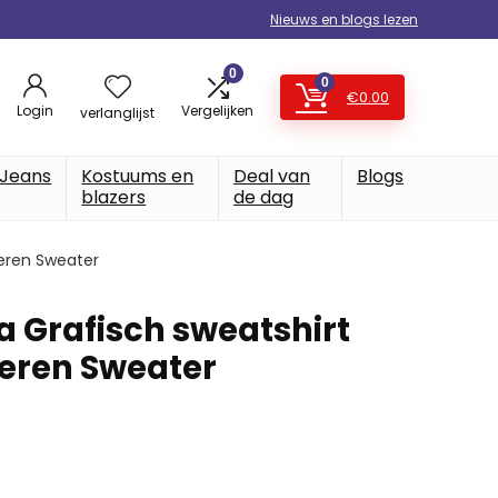
Nieuws en blogs lezen
0
0
€
0.00
Login
Vergelijken
verlanglijst
Jeans
Kostuums en
Deal van
Blogs
blazers
de dag
eren Sweater
a Grafisch sweatshirt
eren Sweater