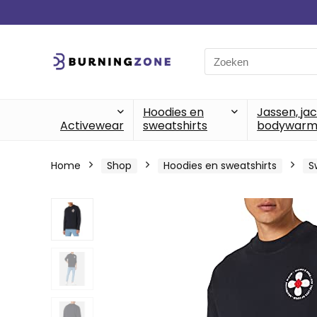
Search
for:
Hoodies en
Jassen, ja
Activewear
sweatshirts
bodywarm
Home
Shop
Hoodies en sweatshirts
S