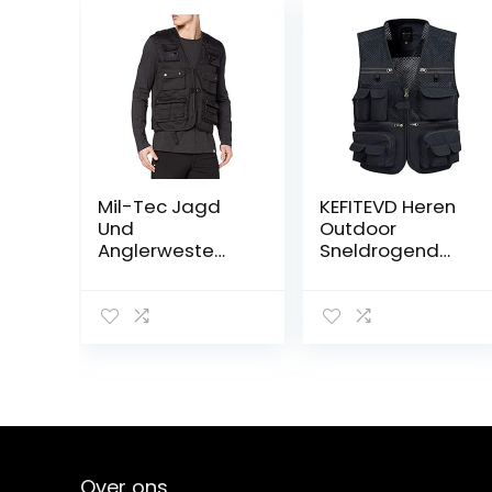
Mil-Tec Jagd
KEFITEVD Heren
Und
Outdoor
Anglerweste
Sneldrogend
Uniseks jas
Visvest
Ademend
Fotografie
Vesten
Camping Jacht
Vest met 16
Zakken
Over ons