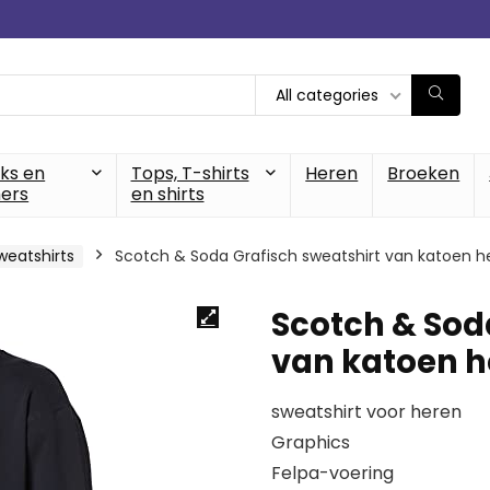
All categories
cks en
Tops, T-shirts
Heren
Broeken
ers
en shirts
weatshirts
Scotch & Soda Grafisch sweatshirt van katoen h
Scotch & Sod
van katoen h
sweatshirt voor heren
Graphics
Felpa-voering