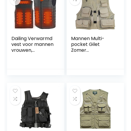
warm vest jassen
voor jacht,
outdoor, camping
Dailing Verwarmd
Mannen Multi-
vest voor mannen
pocket Gilet
vrouwen,
Zomer
elektrische
Sneldrogend Gaas
verwarmde jas
Visvest Fotografie
USB opladen
Camping Jacht
wasbare warmte
Vest (Color : Khaki,
jas verwarmde
Size : 3XL)
kleding met 3
niveaus warmte-
instellingen voor
skiën wandelen