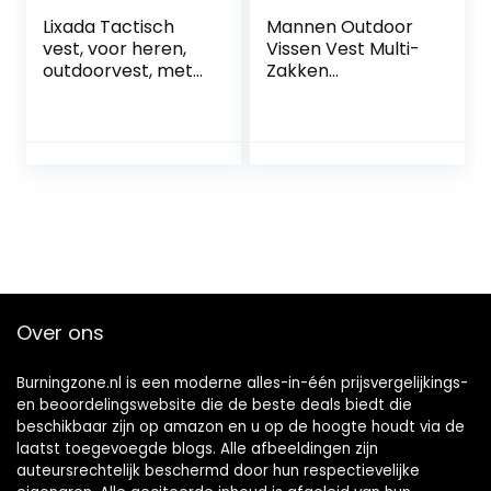
Lixada Tactisch
Mannen Outdoor
vest, voor heren,
Vissen Vest Multi-
outdoorvest, met
Zakken
zakken, voor jagen,
Sneldrogende
vissen, kamperen
Casual Cargo Jas
Ademend
Fotografie Gilet
Camping Jacht
Vest
Over ons
Burningzone.nl is een moderne alles-in-één prijsvergelijkings-
en beoordelingswebsite die de beste deals biedt die
beschikbaar zijn op amazon en u op de hoogte houdt via de
laatst toegevoegde blogs. Alle afbeeldingen zijn
auteursrechtelijk beschermd door hun respectievelijke