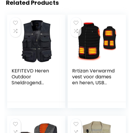
Related Products
KEFITEVD Heren
Rrtizan Verwarmd
Outdoor
vest voor dames
Sneldrogend
en heren, USB
Visvest Ademend
elektrische
Fotografie Vesten
verwarming
Camping Jacht
vesten, 3
Vest met 16
temperatuurnivea
Zakken
us elektrisch
verwarmd jasje,
maat verstelbaar,
wasbaar, winter