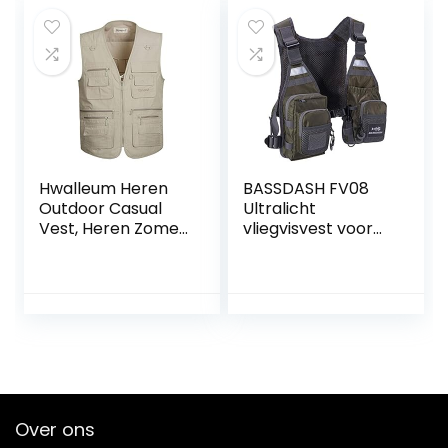
Hwalleum Heren
BASSDASH FV08
Outdoor Casual
Ultralicht
Vest, Heren Zomer
vliegvisvest voor
Lichtgewicht Multi-
dames en heren,
Zakken Vest
eenheidsmaat
Mannen Ademend
Sneldrogend
Multifunctionele
Plus Size Outdoor
Gilets voor Werk
Reizen Vissen
Jacht Fotografie
Over ons
Camping