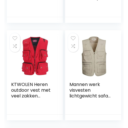
zakken, voor jagen,
vissen, kamperen
KTWOLEN Heren
Mannen werk
outdoor vest met
visvesten
veel zakken
lichtgewicht safari
Katoenen
reizen jacht vest
Vissersvest Safari
met meerdere
vest Mouwloze jas
zakken
Vrijetijdsvest