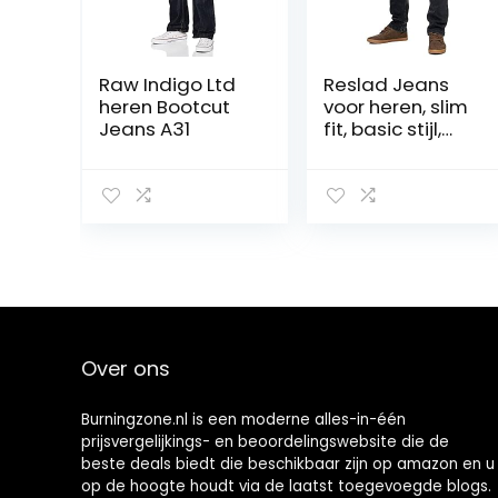
Raw Indigo Ltd
Reslad Jeans
heren Bootcut
voor heren, slim
Jeans A31
fit, basic stijl,
stretch-denim,
RS-2063
Over ons
Burningzone.nl is een moderne alles-in-één
prijsvergelijkings- en beoordelingswebsite die de
beste deals biedt die beschikbaar zijn op amazon en u
op de hoogte houdt via de laatst toegevoegde blogs.