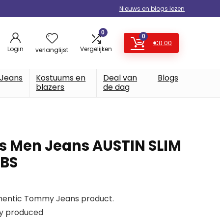
Nieuws en blogs lezen
0
0
€
0.00
Login
Vergelijken
verlanglijst
Jeans
Kostuums en
Deal van
Blogs
blazers
de dag
 Men Jeans AUSTIN SLIM
MBS
uthentic Tommy Jeans product.
ly produced