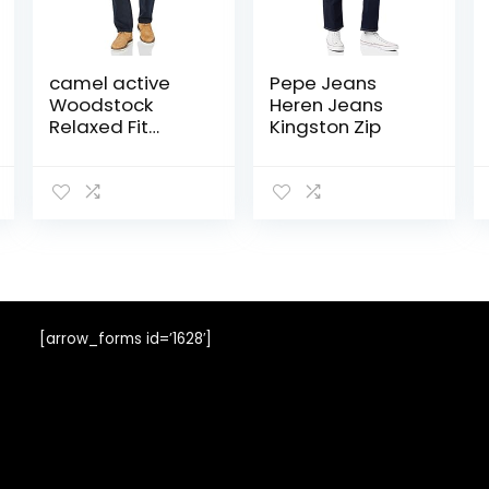
camel active
Pepe Jeans
Woodstock
Heren Jeans
Relaxed Fit
Kingston Zip
Jeans voor
heren,
donkerblauw
(night blue),
40W x 34L
[arrow_forms id=’1628′]