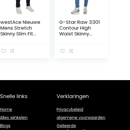
westAce Nieuwe
G-Star Raw 3301
Mens Stretch
Contour High
Skinny Slim Fit
Waist Skinny
Flex Jeans Broek
Jeans dames
Rekbaar Denim
98% Katoen &
2% Stretch Broek
28-40 Taille
Snelle links
Verklaringen
Home
Privacybeleid
Alles winkelen
algemene voorwaarden
Blogs
Gelieerde