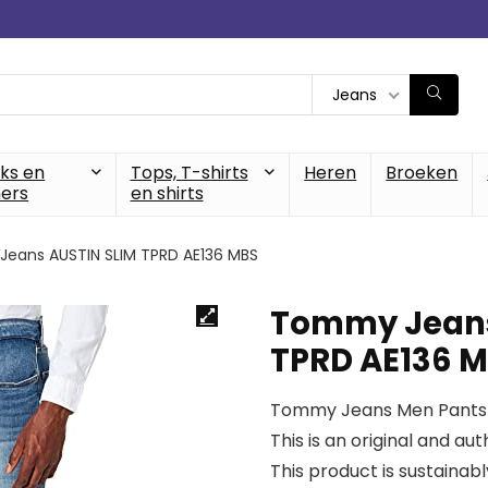
Jeans
cks en
Tops, T-shirts
Heren
Broeken
ers
en shirts
eans AUSTIN SLIM TPRD AE136 MBS
Tommy Jeans
TPRD AE136 
Tommy Jeans Men Pants
This is an original and a
This product is sustainab