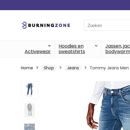
Search
for:
Hoodies en
Jassen, ja
Activewear
sweatshirts
bodywarm
Home
Shop
Jeans
Tommy Jeans Men J