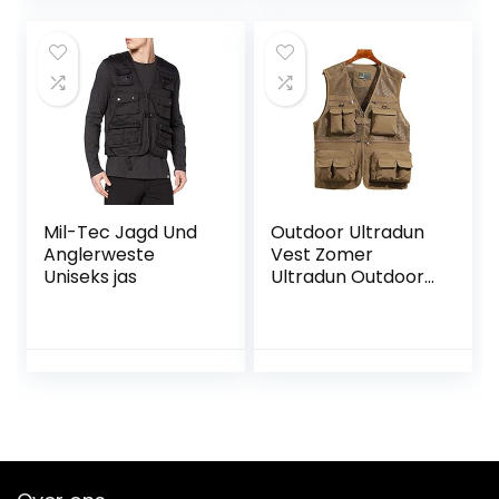
Mil-Tec Jagd Und
Outdoor Ultradun
Anglerweste
Vest Zomer
Uniseks jas
Ultradun Outdoor
Heren Vest Groot
Maat Mouwloos
Vest Multi-Pocket
Vest Sneldrogend
Vest
Gereedschapsjas
Vier Kleuren (Kleur:
Kaki, Maat: 4XL)