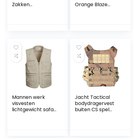
Zakken
Orange Blaze
Sneldrogende
jachtvest,
Casual Cargo Jas
signaalkleur voor
Ademend
de drukjacht,
Fotografie Gilet
jachtveiligheidsves
Camping Jacht
t, drijfjacht,
Vest
signaalvest voor
jagers
Mannen werk
Jacht Tactical
visvesten
bodydragervest
lichtgewicht safari
buiten CS spel
reizen jacht vest
paintball vest
met meerdere
militaire uitrusting
zakken