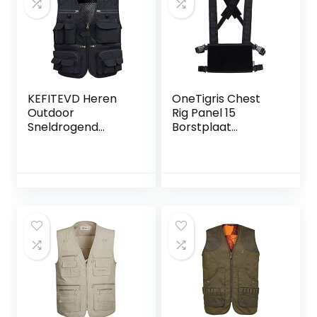
KEFITEVD Heren
OneTigris Chest
Outdoor
Rig Panel 15
Sneldrogend
Borstplaat
Visvest Ademend
Tactisch Modulair
Fotografie Vesten
Vest Platform |
Camping Jacht
Herbruikbare
Vest met 16
Verpakking
Zakken