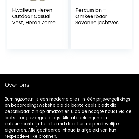
Hwalleum Heren
Percussion –
Outdoor Casual
Omkeerbaar
Vest, Heren Zomer
Savanne jachtvest
Lichtgewicht Multi-
Ghostcamo Blaze
Zakken Vest
& Black
Mannen Ademend
Percussion-S
Sneldrogend
Multifunctionele
Plus Size Outdoor
Gilets voor Werk
Reizen Vissen
Jacht Fotografie
Over ons
Camping
Burningzone.nl is een moderne alles-in-één prijsvergelijkings-
en beoordelingswebsite die de beste deals biedt die
beschikbaar zijn op amazon en u op de hoogte houdt via de
laatst toegevoegde blogs. Alle afbeeldingen zijn
auteursrechtelijk beschermd door hun respectievelijke
eigenaren. Alle geciteerde inhoud is afgeleid van hun
respectievelijke bronnen.