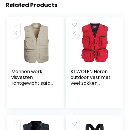
Related Products
Mannen werk
KTWOLEN Heren
visvesten
outdoor vest met
lichtgewicht safari
veel zakken
reizen jacht vest
Katoenen
met meerdere
Vissersvest Safari
zakken
vest Mouwloze jas
Vrijetijdsvest