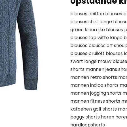
opstaande k
blouses chiffon blouses 
blouses shirt lange blous
groen kleurrijke blouses
blouses top witte lange b
blouses blouses off sho
blouses bruiloft blouses 
zwart lange mouw blouses
shorts mannen jeans sho
mannen retro shorts ma
mannen indica shorts ma
mannen jogging shorts m
mannen fitness shorts 
katoenen golf shorts ma
baggy shorts heren heren
hardloopshorts