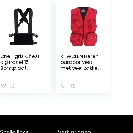
OneTigris Chest
KTWOLEN Heren
Rig Panel 15
outdoor vest
Borstplaat
met veel zakken
Tactisch
Katoenen
Modulair Vest
Vissersvest
Platform |
Safari vest
Herbruikbare
Mouwloze jas
Verpakking
Vrijetijdsvest
Snelle links
Verklaringen