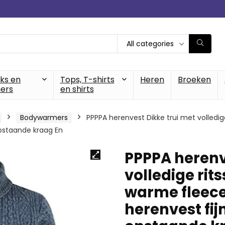
All categories
cks en
Tops, T-shirts
Heren
Broeken
ers
en shirts
Bodywarmers
PPPPA herenvest Dikke trui met volledi
opstaande kraag En
PPPPA herenv
volledige rit
warme fleece
herenvest fij