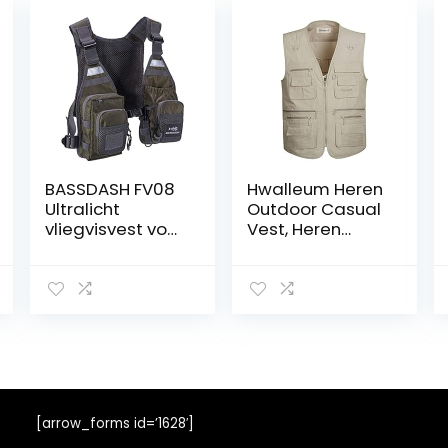
BASSDASH FV08
Hwalleum Heren
Ultralicht
Outdoor Casual
vliegvisvest voor
Vest, Heren
dames en
Zomer
heren,
Lichtgewicht
eenheidsmaat
Multi-Zakken
Vest Mannen
Ademend
Sneldrogend
Multifunctionele
Plus Size
Outdoor Gilets
[arrow_forms id=’1628′]
voor Werk Reizen