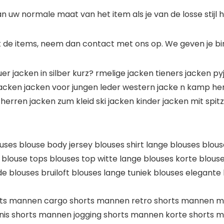
 uw normale maat van het item als je van de losse stijl h
met de items, neem dan contact met ons op. We geven je 
uer jacken in silber kurz? rmelige jacken tieners jacken 
jacken jacken voor jungen leder western jacke n kamp he
rren jacken zum kleid ski jacken kinder jacken mit spitz
uses blouse body jersey blouses shirt lange blouses blou
 blouse tops blouses top witte lange blouses korte blouse
 blouses bruiloft blouses lange tuniek blouses elegante
rts mannen cargo shorts mannen retro shorts mannen m
s shorts mannen jogging shorts mannen korte shorts m