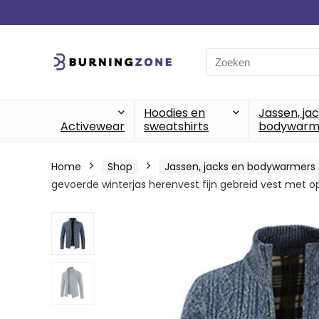
Search
for:
Hoodies en
Jassen, ja
Activewear
sweatshirts
bodywarm
Home
Shop
Jassen, jacks en bodywarmers
gevoerde winterjas herenvest fijn gebreid vest met 