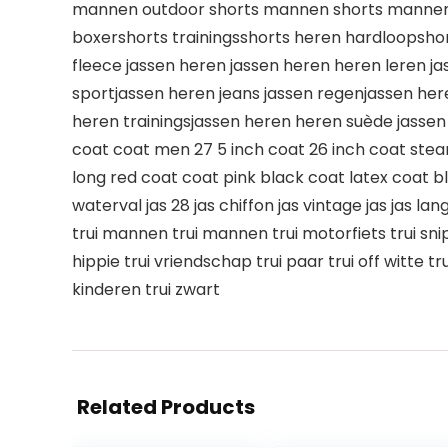
mannen outdoor shorts mannen shorts mannen 
boxershorts trainingsshorts heren hardloopsho
fleece jassen heren jassen heren heren leren ja
sportjassen heren jeans jassen regenjassen heren
heren trainingsjassen heren heren suède jassen
coat coat men 27 5 inch coat 26 inch coat ste
long red coat coat pink black coat latex coat b
waterval jas 28 jas chiffon jas vintage jas jas lang
trui mannen trui mannen trui motorfiets trui snipe
hippie trui vriendschap trui paar trui off witte t
kinderen trui zwart
Related Products