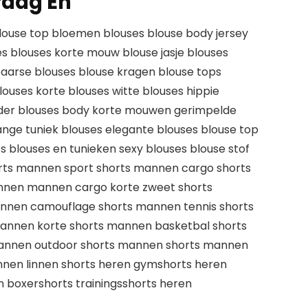
raag En
blouse top bloemen blouses blouse body jersey
es blouses korte mouw blouse jasje blouses
 paarse blouses blouse kragen blouse tops
louses korte blouses witte blouses hippie
ulder blouses body korte mouwen gerimpelde
lange tuniek blouses elegante blouses blouse top
 blouses en tunieken sexy blouses blouse stof
rts mannen sport shorts mannen cargo shorts
nnen mannen cargo korte zweet shorts
nnen camouflage shorts mannen tennis shorts
annen korte shorts mannen basketbal shorts
mannen outdoor shorts mannen shorts mannen
nnen linnen shorts heren gymshorts heren
 boxershorts trainingsshorts heren