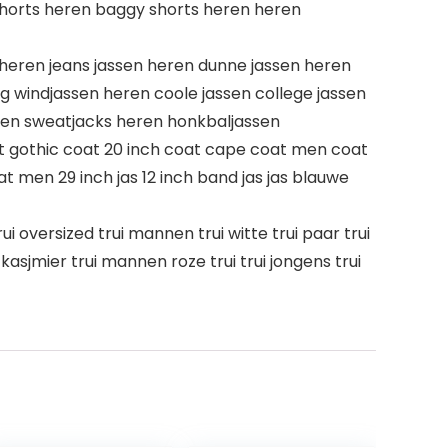
horts heren baggy shorts heren heren
 heren jeans jassen heren dunne jassen heren
ng windjassen heren coole jassen college jassen
eren sweatjacks heren honkbaljassen
t gothic coat 20 inch coat cape coat men coat
t men 29 inch jas 12 inch band jas jas blauwe
ui oversized trui mannen trui witte trui paar trui
 kasjmier trui mannen roze trui trui jongens trui