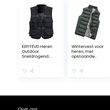
KEFITEVD Heren
Wintervest voor
Outdoor
heren, met
Sneldrogend
opstaande
Visvest
kraag,
Ademend
steekzakken,
Fotografie
gewatteerd
Vesten
vest,
Camping Jacht
bodywarmer,
Vest met 16
licht gewicht,
Zakken
buffervest,
warm,
winddicht,
mouwloos jack
Over ons