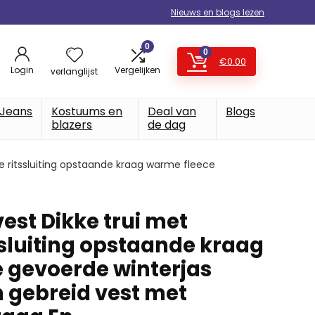
Nieuws en blogs lezen
0
0
€
0.00
Login
Vergelijken
verlanglijst
Jeans
Kostuums en
Deal van
Blogs
blazers
de dag
ge ritssluiting opstaande kraag warme fleece
est Dikke trui met
ssluiting opstaande kraag
 gevoerde winterjas
n gebreid vest met