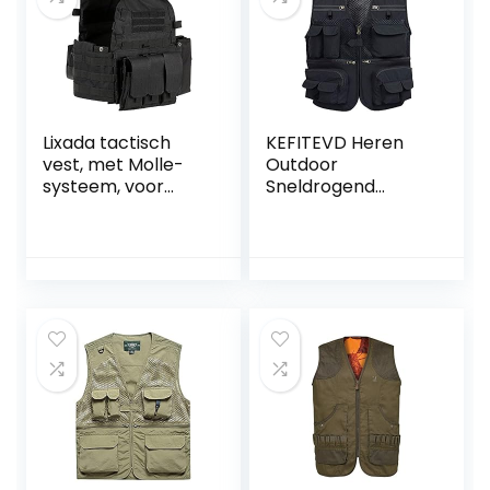
Lixada tactisch
KEFITEVD Heren
vest, met Molle-
Outdoor
systeem, voor
Sneldrogend
kamperen,
Visvest Ademend
wandelen,
Fotografie Vesten
versterkt Oxford
Camping Jacht
geweven textiel
Vest met 16
(600D)
Zakken