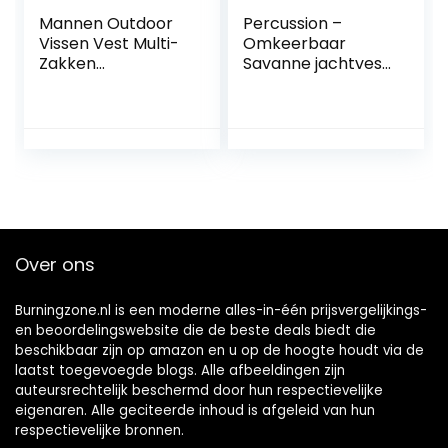
Mannen Outdoor
Percussion –
Vissen Vest Multi-
Omkeerbaar
Zakken
Savanne jachtvest
Sneldrogende
Ghostcamo Blaze
Casual Cargo Jas
& Black
Ademend
Percussion-S
Fotografie Gilet
Camping Jacht
Vest
Over ons
Burningzone.nl is een moderne alles-in-één prijsvergelijkings-
en beoordelingswebsite die de beste deals biedt die
beschikbaar zijn op amazon en u op de hoogte houdt via de
laatst toegevoegde blogs. Alle afbeeldingen zijn
auteursrechtelijk beschermd door hun respectievelijke
eigenaren. Alle geciteerde inhoud is afgeleid van hun
respectievelijke bronnen.