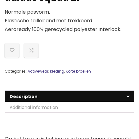
Normale pasvorm.
Elastische tailleband met trekkoord.
Aeroready 100% gerecycled polyester interlock.
Categories:
Activewear
,
Kleding
,
Korte broeken
Description
Additional information
Op het terrein is het jou en je team tegen de wereld.