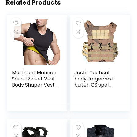
Related Products
Martiount Mannen
Jacht Tactical
Sauna Zweet Vest
bodydragervest
Body Shaper Vest
buiten CS spel
Hot Neopreen
paintball vest
Corset Taille
militaire uitrusting
Trainer Top
Shapewear
Afslanken Shirt
Workout Pak voor
gewichtsverlies