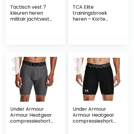
Tactisch vest 7
TCA Elite
kleuren heren
trainingsbroek
militair jachtvest
heren – Korte
veldgevecht airsoft
sportbroek heren –
molle vest gevecht
Joggingbroek kort
aanval plaat
voor gym of fitness
drager jachtvest
– Hardloopbroek
heren -Sport
shorts met
ritszakken
Under Armour
Under Armour
Armour Heatgear
Armour Heatgear
compressieshort
compressieshort
voor heren
voor heren