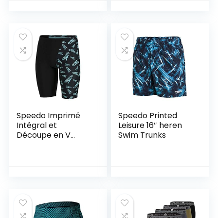
sportboxen,
katoenen
ondergoed,
sportieve
retroshorts
Speedo Imprimé
Speedo Printed
Intégral et
Leisure 16″ heren
Découpe en V
Swim Trunks
heren
Zwembrieven