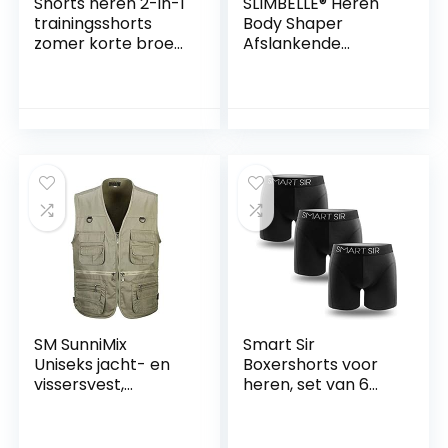
Shorts heren 2-in-1
SLIMBELLE® Heren
trainingsshorts
Body Shaper
zomer korte broek
Afslankende
sneldrogende
Shapewear Broek
hardloopshort
Compressie Shorts
sportbroek met
Hoge Taille Buik
zakken
Controle Boxer Slip
compressieshort
Ondergoed Stretch
Strakke Broek
SM SunniMix
Smart Sir
Uniseks jacht- en
Boxershorts voor
vissersvest,
heren, set van 6
ademend,
stuks
werkvest met
onderbroeken voor
ritssluiting
mannen,